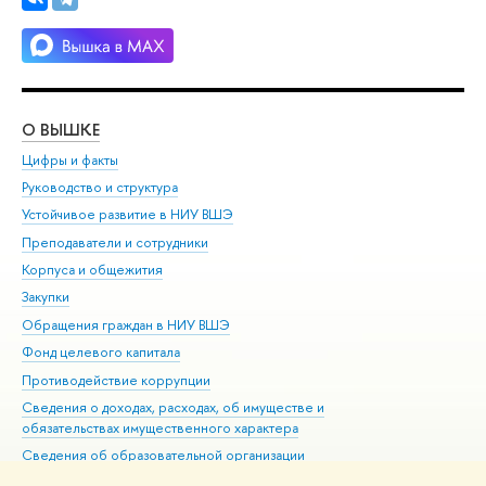
О ВЫШКЕ
ОБ
Цифры и факты
Ли
Руководство и структура
Дов
Устойчивое развитие в НИУ ВШЭ
Ол
Преподаватели и сотрудники
При
Корпуса и общежития
Вы
Закупки
При
Обращения граждан в НИУ ВШЭ
Ас
Фонд целевого капитала
До
Противодействие коррупции
Цен
Сведения о доходах, расходах, об имуществе и
Би
обязательствах имущественного характера
Об
Сведения об образовательной организации
Обр
Людям с ограниченными возможностями здоровья