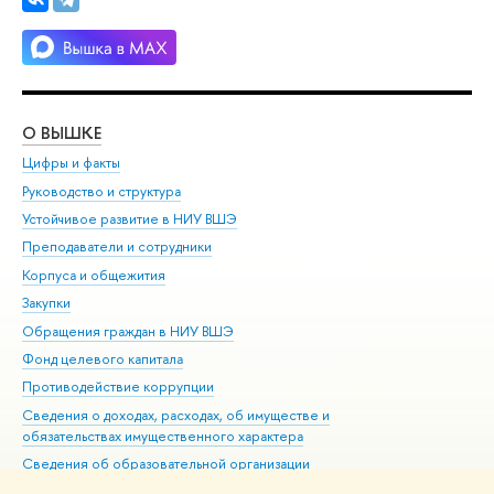
О ВЫШКЕ
ОБ
Цифры и факты
Ли
Руководство и структура
Дов
Устойчивое развитие в НИУ ВШЭ
Ол
Преподаватели и сотрудники
При
Корпуса и общежития
Вы
Закупки
При
Обращения граждан в НИУ ВШЭ
Ас
Фонд целевого капитала
До
Противодействие коррупции
Цен
Сведения о доходах, расходах, об имуществе и
Би
обязательствах имущественного характера
Об
Сведения об образовательной организации
Обр
Людям с ограниченными возможностями здоровья