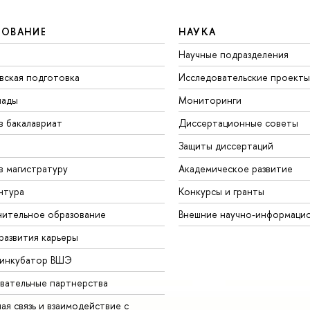
ЗОВАНИЕ
НАУКА
Научные подразделения
вская подготовка
Исследовательские проекты
иады
Мониторинги
в бакалавриат
Диссертационные советы
Защиты диссертаций
в магистратуру
Академическое развитие
нтура
Конкурсы и гранты
ительное образование
Внешние научно-информаци
развития карьеры
-инкубатор ВШЭ
вательные партнерства
ая связь и взаимодействие с