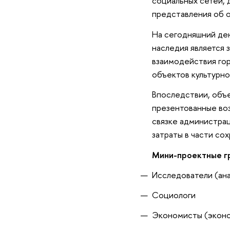
социальных сетей, 
представления об 
На сегодняшний ден
наследия является 
взаимодействия го
объектов культурно
Впоследствии, объе
презентованные воз
связке администра
затраты в части со
Мини-проектные г
Исследователи (ана
Социологи
Экономисты (эконо