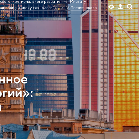
ского и регионального развития
Институт
авление в эпоху технологий»
IV Летняя школа
анное
огий»:
м