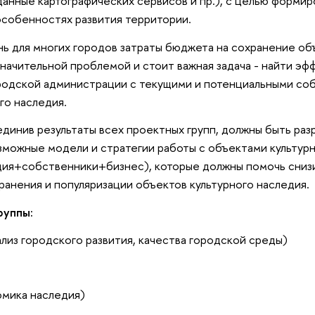
данные картографических сервисов и пр.), с целью формир
особенностях развития территории.
ь для многих городов затраты бюджета на сохранение об
значительной проблемой и стоит важная задача - найти э
родской администрации с текущими и потенциальными со
го наследия.
динив результаты всех проектных групп, должны быть раз
можные модели и стратегии работы с объектами культурн
ция+собственники+бизнес), которые должны помочь сни
хранения и популяризации объектов культурного наследия.
руппы:
лиз городского развития, качества городской среды)
мика наследия)