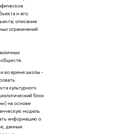
афическое
бъекта и его
ъекта; описание
ьных ограничений
азличных
ообществ.
 и во время школы -
ровать
кта культурного
циологический блок
ми) на основе
ленческую модель
рать информацию о
ые, данные