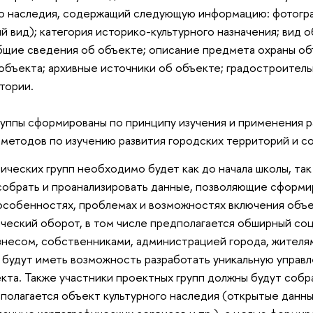
го наследия, содержащий следующую информацию: фотогр
 вид); категория историко-культурного назначения; вид о
бщие сведения об объекте; описание предмета охраны об
объекта; архивные источники об объекте; градостроител
тории.
уппы сформированы по принципу изучения и применения р
методов по изучению развития городских территорий и с
ических групп необходимо будет как до начала школы, так
собрать и проанализировать данные, позволяющие сформи
особенностях, проблемах и возможностях включения объе
ческий оборот, в том числе предполагается обширный со
знесом, собственниками, администрацией города, жителя
 будут иметь возможность разработать уникальную управ
кта. Также участники проектных групп должны будут соб
сполагается объект культурного наследия (открытые данн