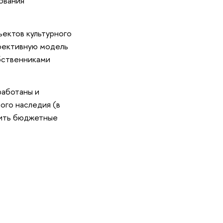
ования
ъектов культурного
ффективную модель
бственниками
работаны и
ого наследия (в
зить бюджетные