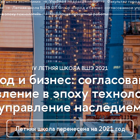
ая школа экономики»
Учебные подразделения
Факультет город
ия
Летняя школа ВШЭ-GS Group «Город и бизнес: согласованное упр
 в эпоху технологий»
Концепция проектной работы
IV ЛЕТНЯЯ ШКОЛА ВШЭ 2021
од и бизнес: согласов
ление в эпоху технол
управление наследие
Летняя школа перенесена на 2021 год